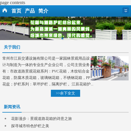
page contents
首页
产品
简介
关于我们
常州市江辰交通设施有限公司是一家园林景观用品设
计与制造为一体的专业生产企业公司，公司主营业务
有：市政道路景观花箱系列：PVC花箱，木纹铝合金
花箱，防腐木质花箱，玻璃钢花箱，不锈钢花箱，PP
花盆；护栏系列：草坪护栏，隔离护栏 。江辰花箱护...
>>余下全文
新闻资讯
花影漫步：景观道路花箱的诗意之旅
探寻城市特色护栏之美